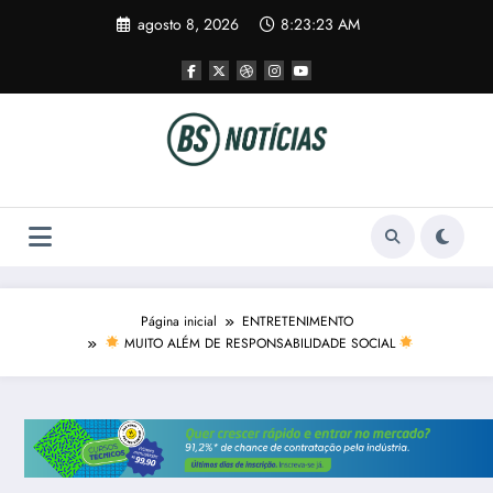
Pular
agosto 8, 2026
8:23:24 AM
para
o
conteúdo
Página inicial
ENTRETENIMENTO
MUITO ALÉM DE RESPONSABILIDADE SOCIAL