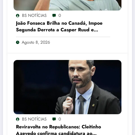
BS NOTÍCIAS
0
João Fonseca Brilha no Canadá, Impoe
Segunda Derrota a Casper Ruud e
Garante Vaga nas Oitavas em Montreal
Agosto 8, 2026
CNN Brasil
BS NOTÍCIAS
0
Reviravolta no Republicanos: Cleitinho
Azevedo confirma candidatura ao