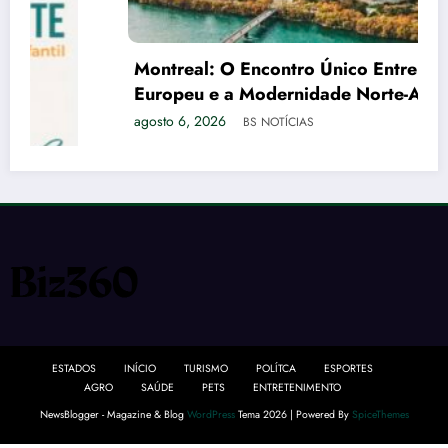
Montreal: O Encontro Único Entre o Charme
Europeu e a Modernidade Norte-Americana
agosto 6, 2026
BS NOTÍCIAS
ESTADOS
INÍCIO
TURISMO
POLÍTCA
ESPORTES
AGRO
SAÚDE
PETS
ENTRETENIMENTO
NewsBlogger - Magazine & Blog
WordPress
Tema 2026 | Powered By
SpiceThemes