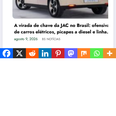
A virada de chave da JAC no Brasil: ofensiva
de carros elétricos, picapes a diesel e linha
de caminhões
agosto 9, 2026
BS NOTÍCIAS
ESTADOS
INÍCIO
TURISMO
POLÍTCA
ESPORTES
AGRO
SAÚDE
PETS
ENTRETENIMENTO
NewsBlogger - Magazine & Blog
WordPress
Tema 2026 | Powered By
SpiceThemes