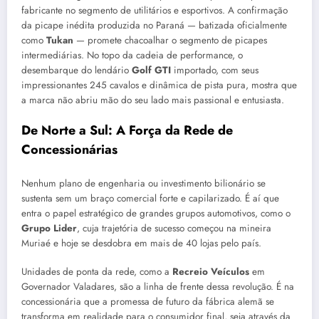
fabricante no segmento de utilitários e esportivos. A confirmação
da picape inédita produzida no Paraná — batizada oficialmente
como
Tukan
— promete chacoalhar o segmento de picapes
intermediárias. No topo da cadeia de performance, o
desembarque do lendário
Golf GTI
importado, com seus
impressionantes 245 cavalos e dinâmica de pista pura, mostra que
a marca não abriu mão do seu lado mais passional e entusiasta.
De Norte a Sul: A Força da Rede de
Concessionárias
Nenhum plano de engenharia ou investimento bilionário se
sustenta sem um braço comercial forte e capilarizado. É aí que
entra o papel estratégico de grandes grupos automotivos, como o
Grupo Lider
, cuja trajetória de sucesso começou na mineira
Muriaé e hoje se desdobra em mais de 40 lojas pelo país.
Unidades de ponta da rede, como a
Recreio Veículos
em
Governador Valadares, são a linha de frente dessa revolução. É na
concessionária que a promessa de futuro da fábrica alemã se
transforma em realidade para o consumidor final, seja através da