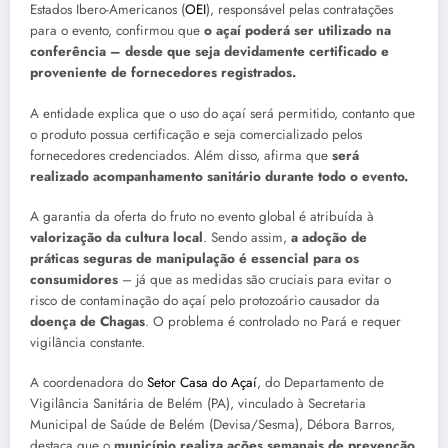
Estados Ibero-Americanos (
OEI
), responsável pelas contratações
para o evento, confirmou que
o açaí poderá ser utilizado na
conferência – desde que seja devidamente certificado e
proveniente de fornecedores registrados.
A entidade explica que o uso do açaí será permitido, contanto que
o produto possua certificação e seja comercializado pelos
fornecedores credenciados. Além disso, afirma que
será
realizado acompanhamento sanitário durante todo o evento.
A garantia da oferta do fruto no evento global é atribuída à
valorização da cultura local
. Sendo assim,
a adoção de
práticas seguras de manipulação é essencial para os
consumidores
– já que as medidas são cruciais para evitar o
risco de contaminação do açaí pelo protozoário causador da
doença de Chagas
. O problema é controlado no Pará e requer
vigilância constante.
A coordenadora do
Setor Casa do Açaí
, do Departamento de
Vigilância Sanitária de Belém (PA), vinculado à Secretaria
Municipal de Saúde de Belém (Devisa/Sesma), Débora Barros,
destaca que o
município realiza ações semanais de prevenção