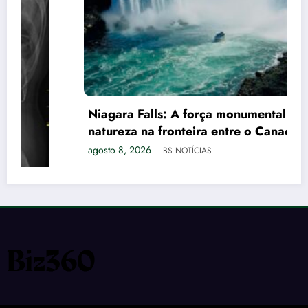
Niagara Falls: A força monumental da
natureza na fronteira entre o Canadá e os
EUA
agosto 8, 2026
BS NOTÍCIAS