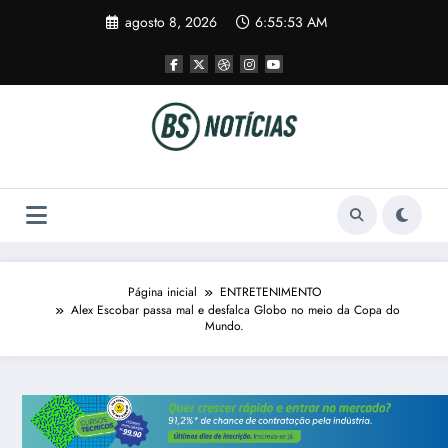
Pular
agosto 8, 2026
6:55:53 AM
para
o
conteúdo
Página inicial
ENTRETENIMENTO
Alex Escobar passa mal e desfalca Globo no meio da Copa do
Mundo.