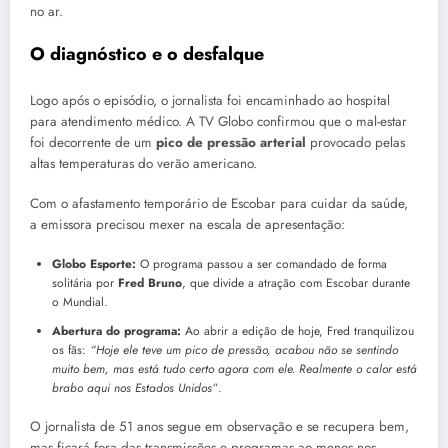
no ar.
O diagnóstico e o desfalque
Logo após o episódio, o jornalista foi encaminhado ao hospital
para atendimento médico. A TV Globo confirmou que o mal-estar
foi decorrente de um
pico de pressão arterial
provocado pelas
altas temperaturas do verão americano.
Com o afastamento temporário de Escobar para cuidar da saúde,
a emissora precisou mexer na escala de apresentação:
Globo Esporte:
O programa passou a ser comandado de forma
solitária por
Fred Bruno
, que divide a atração com Escobar durante
o Mundial.
Abertura do programa:
Ao abrir a edição de hoje, Fred tranquilizou
os fãs:
“Hoje ele teve um pico de pressão, acabou não se sentindo
muito bem, mas está tudo certo agora com ele. Realmente o calor está
brabo aqui nos Estados Unidos”
.
O jornalista de 51 anos segue em observação e se recupera bem,
mas ficará fora das transmissões e programas ao menos nos