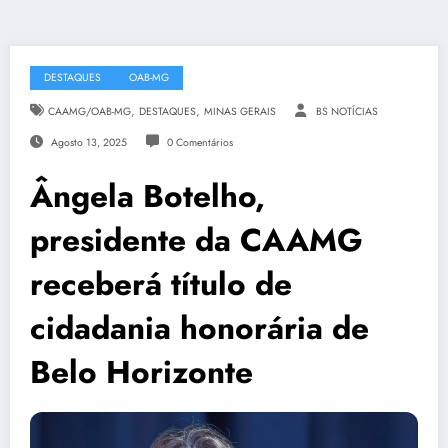
DESTAQUES
OAB-MG
,
,
CAAMG/OAB-MG
DESTAQUES
MINAS GERAIS
BS NOTÍCIAS
Agosto 13, 2025
0 Comentários
Ângela Botelho,
presidente da CAAMG
receberá título de
cidadania honorária de
Belo Horizonte