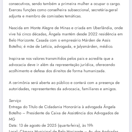
consecutivos, sendo também a primeira mulher a ocupar o cargo.
Exerceu funções como conselheira subseccional, secretária-geral
adjunta e membro de comissões temáticas.
Nascida em Monte Alegre de Minas e criada em Uberlândia, onde
vive há cinco décadas, Ângela mantém desde 2022 residência em
Belo Horizonte. Casada com o empresário Márden de Assis
Botelho; é mãe de Letícia, advogada, e Jalysmárden, médico.
Inspira-se nos valores transmitidos pelos pais e acredita que a
advocacia deve ir além da representação jurídica, oferecendo
acolhimento e defesa dos direitos de forma humanizada.
A cerimônia será aberta ao público e contará com a presença de
autoridades, representantes da advocacia, familiares e amigos.
Serviço
Entrega do Título de Cidadania Honorária à advogada Ângela
Botelho – Presidente da Caixa de Assistência dos Advogados de
MG
Data: 13 de agosto de 2025 (quarta-feira), às 19h
Local: Câmara Municipal de Belo Horizonte – Av. dos Andradas,