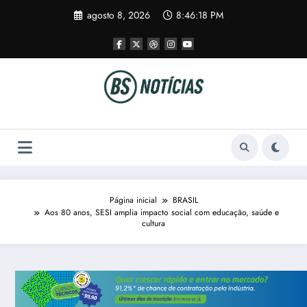
Pular
agosto 8, 2026
8:46:18 PM
para
o
conteúdo
Página inicial
BRASIL
Aos 80 anos, SESI amplia impacto social com educação, saúde e
cultura