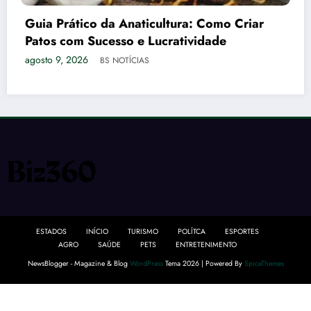
 Criar
Irmão de PC Farias é indicado suple
Arthur Lira ao Senado em AL
agosto 9, 2026
BS NOTÍCIAS
ESTADOS
INÍCIO
TURISMO
POLÍTCA
ESPORTES
AGRO
SAÚDE
PETS
ENTRETENIMENTO