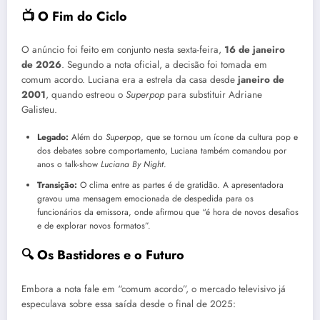
📺 O Fim do Ciclo
O anúncio foi feito em conjunto nesta sexta-feira,
16 de janeiro
de 2026
. Segundo a nota oficial, a decisão foi tomada em
comum acordo. Luciana era a estrela da casa desde
janeiro de
2001
, quando estreou o
Superpop
para substituir Adriane
Galisteu.
Legado:
Além do
Superpop
, que se tornou um ícone da cultura pop e
dos debates sobre comportamento, Luciana também comandou por
anos o talk-show
Luciana By Night
.
Transição:
O clima entre as partes é de gratidão. A apresentadora
gravou uma mensagem emocionada de despedida para os
funcionários da emissora, onde afirmou que “é hora de novos desafios
e de explorar novos formatos”.
🔍 Os Bastidores e o Futuro
Embora a nota fale em “comum acordo”, o mercado televisivo já
especulava sobre essa saída desde o final de 2025: