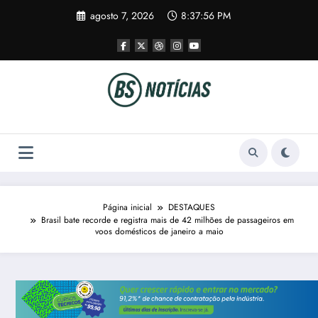
Pular
agosto 7, 2026
8:37:57 PM
para
o
conteúdo
Página inicial
DESTAQUES
Brasil bate recorde e registra mais de 42 milhões de passageiros em
voos domésticos de janeiro a maio