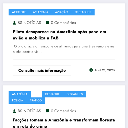
ACIDENTE
AMAZÔNIA
AVIAÇÃO
DESTAQUES
BS NOTÍCIAS
0 Comentários
Piloto desaparece na Amazônia após pane em
avião e mobiliza a FAB
O piloto fazia o transporte de alimentos para uma área remota e ma
ntinha contato via…
Consulte mais informação
Abril 21, 2025
AMAZÔNIA
CV
DESTAQUE
DESTAQUES
DROGAS
PCC
POLÍCIA
TRÁFICO
BS NOTÍCIAS
0 Comentários
Facções tomam a Amazônia e transformam floresta
em rota do crime