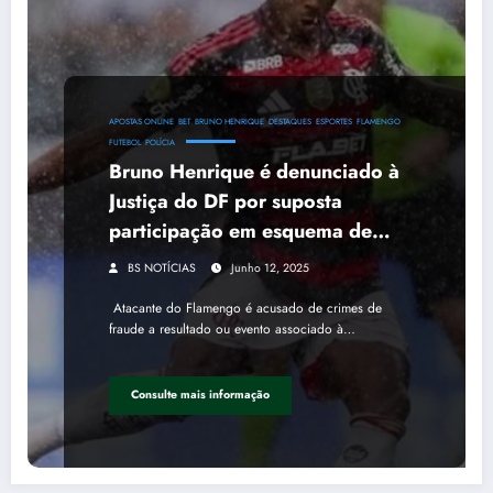
APOSTAS ONLINE
BET
BRUNO HENRIQUE
DESTAQUES
ESPORTES
FLAMENGO
FUTEBOL
POLÍCIA
Bruno Henrique é denunciado à
Justiça do DF por suposta
participação em esquema de
apostas
BS NOTÍCIAS
Junho 12, 2025
Atacante do Flamengo é acusado de crimes de
fraude a resultado ou evento associado à…
Consulte mais informação