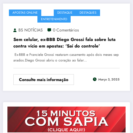
APOSTAS ONLINE
BBB
DESTAQUE
DESTAQUES
DIEGO GROSSI
ENTRETENIMENTO
FRAN GROSSI
BS NOTÍCIAS
0 Comentários
Sem celular, ex-BBB Diego Grossi fala sobre luta
contra vício em apostas: ‘Saí do controle’
Ex-BBB e Franciele Grossi reataram casamento após dois meses sep
arados.Diego Grossi abriu o coração ao falar…
Consulte mais informação
Março 3, 2025