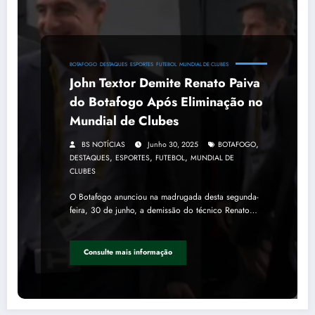
BOTAFOGO
DESTAQUES
ESPORTES
FUTEBOL
MUNDIAL DE CLUBES
John Textor Demite Renato Paiva
do Botafogo Após Eliminação no
Mundial de Clubes
,
BS NOTÍCIAS
Junho 30, 2025
BOTAFOGO
,
,
,
DESTAQUES
ESPORTES
FUTEBOL
MUNDIAL DE
CLUBES
O Botafogo anunciou na madrugada desta segunda-
feira, 30 de junho, a demissão do técnico Renato…
Consulte mais informação