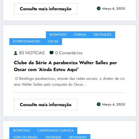
Consulte mais informação
Março 6, 2025
AINDA ESTOU AQUI
BOTAFOGO
CINEMA
DESTAQUES
ENTRETENIMENTO
OSCAR
WALTER SALLES
BS NOTÍCIAS
0 Comentários
Clube da Série A parabeniza Walter Salles por
Oscar com ‘Ainda Estou Aqui’
O Botafogo parabenizou, através das redes sociais, o diretor de cin
ema Walter Salles pela conquista do Oscar…
Consulte mais informação
Março 4, 2025
BOTAFOGO
CAMPEONATO CARIOCA
CLAÚDIO CAÇAPA
COPA DO BRASIL
DESTAQUE
DESTAQUES