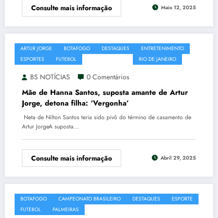
Consulte mais informação
Maio 12, 2025
ARTUR JORGE
BOTAFOGO
DESTAQUES
ENTRETENIMENTO
ESPORTES
FUTEBOL
HANNA SANTOS
RIO DE JANEIRO
BS NOTÍCIAS
0 Comentários
Mãe de Hanna Santos, suposta amante de Artur
Jorge, detona filha: ‘Vergonha’
Neta de Nilton Santos teria sido pivô do término de casamento de
Artur JorgeA suposta…
Consulte mais informação
Abril 29, 2025
BOTAFOGO
CAMPEONATO BRASILEIRO
DESTAQUES
ESPORTE
FUTEBOL
PALMEIRAS