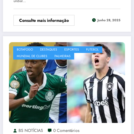
undial…
Consulte mais informação
Junho 28, 2025
BOTAFOGO
DESTAQUES
ESPORTES
FUTEBOL
MUNDIAL DE CLUBES
PALMEIRAS
BS NOTÍCIAS
0 Comentários