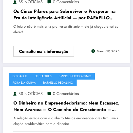
BS NOTÍCIAS
0 Comentários
Os Cinco Pilares para Sobreviver e Prosperar na
Era da Inteligência Artificial — por RAFAELLO
PEDALINO
O futuro não é mais uma promessa distante – ele já chegou e vai ac
elerar!…
Consulte mais informação
Março 19, 2025
DESTAQUE
DESTAQUES
EMPREENDODORISMO
FORA DA CURVA
RAFAELLO PEDALINO
BS NOTÍCIAS
0 Comentários
O Dinheiro no Empreendedorismo: Nem Escassez,
Nem Avareza – O Caminho do Crescimento —
por RAFAELLO PEDALINO
A relação errada com o dinheiro Muitos empreendedores têm uma r
elação problemática com o dinheiro.…