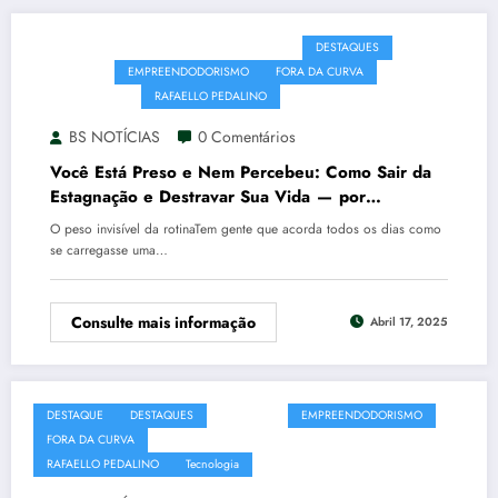
CONEXÃO
DESENVOLVIMENTO PESSOAL
DESTAQUES
DINHEIRO
EMPREENDODORISMO
FORA DA CURVA
Inovação
INVESTIMENTO
RAFAELLO PEDALINO
BS NOTÍCIAS
0 Comentários
Você Está Preso e Nem Percebeu: Como Sair da
Estagnação e Destravar Sua Vida — por
RAFAELLO PEDALINO
O peso invisível da rotinaTem gente que acorda todos os dias como
se carregasse uma…
Consulte mais informação
Abril 17, 2025
DESTAQUE
DESTAQUES
DINHEIRO
EMPREENDODORISMO
FORA DA CURVA
Inovação
Inteligência Artificial
RAFAELLO PEDALINO
Tecnologia