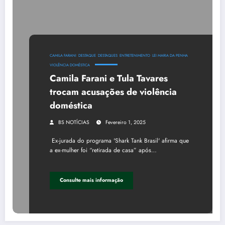
CAMILA FARANI
DESTAQUE
DESTAQUES
ENTRETENIMENTO
LEI MARIA DA PENHA
VIOLÊNCIA DOMÉSTICA
Camila Farani e Tula Tavares
trocam acusações de violência
doméstica
BS NOTÍCIAS
Fevereiro 1, 2025
Ex-jurada do programa 'Shark Tank Brasil' afirma que
a ex-mulher foi “retirada de casa” após…
Consulte mais informação