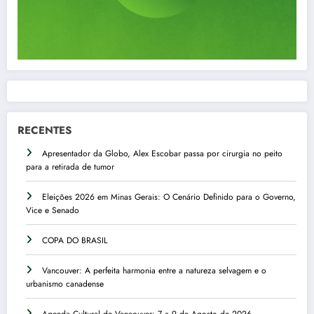
RECENTES
Apresentador da Globo, Alex Escobar passa por cirurgia no peito
para a retirada de tumor
Eleições 2026 em Minas Gerais: O Cenário Definido para o Governo,
Vice e Senado
COPA DO BRASIL
Vancouver: A perfeita harmonia entre a natureza selvagem e o
urbanismo canadense
Agenda Cultural de Vancouver: 7 a 9 de Agosto de 2026