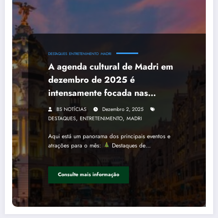
DESTAQUES
ENTRETENIMENTO
MADRI
A agenda cultural de Madri em
dezembro de 2025 é
intensamente focada nas
celebrações de Natal, mas
BS NOTÍCIAS
Dezembro 2, 2025
também oferece uma rica
,
,
DESTAQUES
ENTRETENIMENTO
MADRI
programação de arte, ópera e
Aqui está um panorama dos principais eventos e
shows, culminando na grande
atrações para o mês:
Destaques de…
festa de Réveillon na Puerta del
Sol.
Consulte mais informação