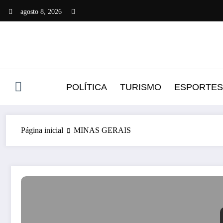
Pular
agosto 8, 2026
para
o
conteúdo
POLÍTICA
TURISMO
ESPORTES
Página inicial
MINAS GERAIS