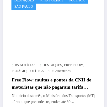
DESTAQUES
MINAS GERAIS
POLÍTICA
SÃO PAULO
,
,
BS NOTÍCIAS
DESTAQUES
FREE FLOW
,
PEDÁGIO
POLÍTICA
0 Comentários
Free Flow: multas e pontos da CNH de
motoristas que não pagaram tarifa
poderão ser suspensas, em todo o país,
No início deste mês, o Ministério dos Transportes (MT)
até dezembroPedágio sem cancela
afirmou que pretende suspender, até 30…