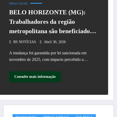
MINAS GERAIS
BELO HORIZONTE (MG):
Trabalhadores da região
metropolitana são beneficiados
com o Imposto de Renda Zero
BS NOTÍCIAS
Abril 30, 2026
A mudança foi garantida por lei sancionada em
novembro de 2025, com impacto percebido a…
Consulte mais informação