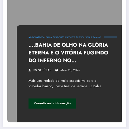
ATAIDE BARBOSA
BAHIA
DESTAQUES
ESPORTES
FUTEBOL
TOQUE BAIANO
….BAHIA DE OLHO NA GLÓRIA
ETERNA E O VITÓRIA FUGINDO
DO INFERNO NO
BRASILEIRÃO….
BS NOTÍCIAS
Maio 23, 2025
Mais uma rodada de muita expectativa para o
torcedor baiano, neste final de semana. O Bahia…
Consulte mais informação