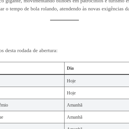
o gigante, movimentando bilhões em patrocínios e turismo e
ar o tempo de bola rolando, atendendo às novas exigências d
os desta rodada de abertura:
Dia
Hoje
Hoje
êmio
Amanhã
ue
Amanhã