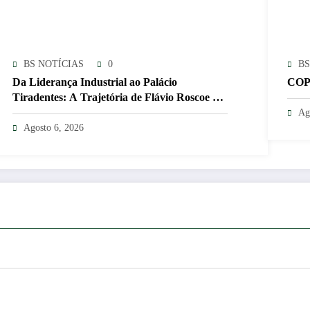
BS NOTÍCIAS
0
BS
Da Liderança Industrial ao Palácio
COP
Tiradentes: A Trajetória de Flávio Roscoe e o
Xadrez do Vice no PL
Ag
Agosto 6, 2026