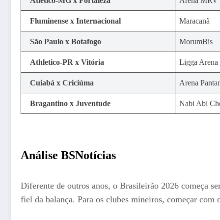
Atlético-MG x Fortaleza
Arena MRV
Fluminense x Internacional
Maracanã
São Paulo x Botafogo
MorumBis
Athletico-PR x Vitória
Ligga Arena
Cuiabá x Criciúma
Arena Panta
Bragantino x Juventude
Nabi Abi Ch
Análise BSNotícias
Diferente de outros anos, o Brasileirão 2026 começa sem
fiel da balança. Para os clubes mineiros, começar com o