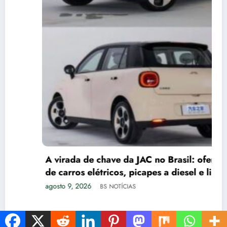
A virada de chave da JAC no Brasil: ofensiva
de carros elétricos, picapes a diesel e linha
de caminhões
agosto 9, 2026
BS NOTÍCIAS