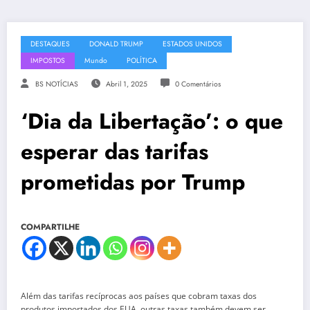
DESTAQUES
DONALD TRUMP
ESTADOS UNIDOS
IMPOSTOS
Mundo
POLÍTICA
BS NOTÍCIAS
Abril 1, 2025
0 Comentários
‘Dia da Libertação’: o que
esperar das tarifas
prometidas por Trump
COMPARTILHE
Além das tarifas recíprocas aos países que cobram taxas dos
produtos importados dos EUA, outras taxas também devem ser