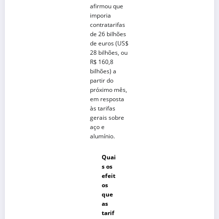
afirmou que
imporia
contratarifas
de 26 bilhões
de euros (US$
28 bilhões, ou
R$ 160,8
bilhões) a
partir do
próximo mês,
em resposta
às tarifas
gerais sobre
aço e
alumínio.
Quai
s os
efeit
os
que
as
tarif