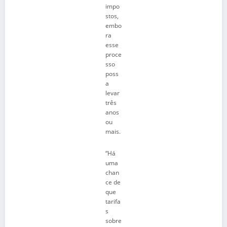
impo
stos,
embo
ra
esse
proce
sso
poss
a
levar
três
anos
ou
mais.
“Há
uma
chan
ce de
que
tarifa
s
sobre