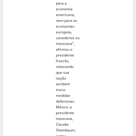
para a
economia
americana,
nem para as
economias
europeia,
canadense ou
mexicana”,
afirmou o
presidente
francês,
reiterando
que sua
nação
também
traria
medidas
defensivas.
México
: a
presidente
mexicana,
Claudia
Sheinbaum,
evitou