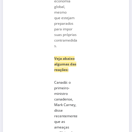
economia
global,
mesmo
que estejam
preparados
para impor
suas próprias
contramedida
s.
Veja abaixo
algumas das
reações:
Canadá
: o
primeiro-
ministro
canadense,
Mark Carney,
disse
recentemente
que as
ameaças