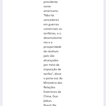
presidente
norte-
americano.
“Não há
vencedores
em guerras
comerciais ou
tarifárias, e o
desenvolvime
nto e a
prosperidade
de nenhum
país são
alcançados
por meio da
imposição de
tarifas”, disse
o porta-voz do
Ministério das
Relações
Exteriores da
China, Guo
Jiakun.
Brasil
: Na