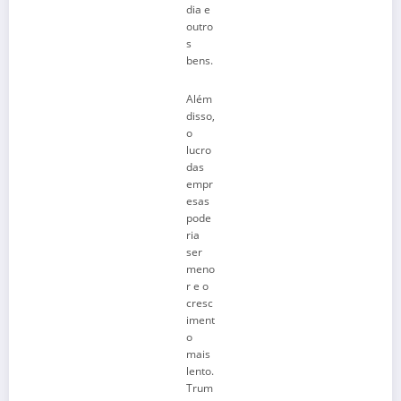
dia e
outro
s
bens.
Além
disso,
o
lucro
das
empr
esas
pode
ria
ser
meno
r e o
cresc
iment
o
mais
lento.
Trum