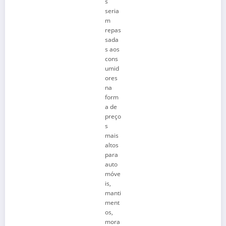
s
seria
m
repas
sada
s aos
cons
umid
ores
na
form
a de
preço
s
mais
altos
para
auto
móve
is,
manti
ment
os,
mora