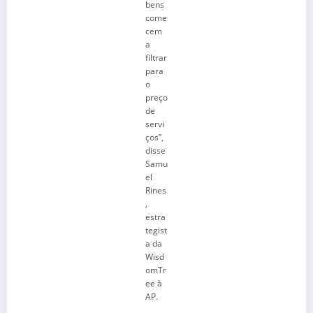
bens
come
cem
a
filtrar
para
o
preço
de
servi
ços”,
disse
Samu
el
Rines
,
estra
tegist
a da
Wisd
omTr
ee à
AP.