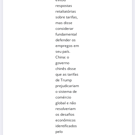
respostas
retaliatórias
sobre tarifas,
mas disse
considerar
fundamental
defender os
empregos em
seu país.
China
: o
governo
chinês disse
que as tarifas
de Trump
prejudicariam
o sistema de
comércio
global e não
resolveriam
os desafios
econômicos
identificados
pelo