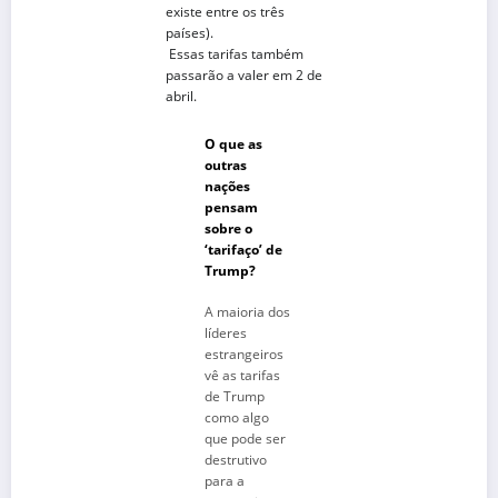
existe entre os três
países).
Essas tarifas também
passarão a valer em 2 de
abril.
O que as
outras
nações
pensam
sobre o
‘tarifaço’ de
Trump?
A maioria dos
líderes
estrangeiros
vê as tarifas
de Trump
como algo
que pode ser
destrutivo
para a