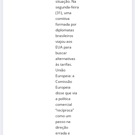
situação. Na
segunda-feira
(31), uma
comitiva
formada por
diplomatas
brasileiros
viajou aos
EUA para
buscar
alternativas
às tarifas.
União
Europeia
: a
Comissão
Europeia
disse que via
a política
comercial
“recíproca”
como um
passo na
direção
errada e