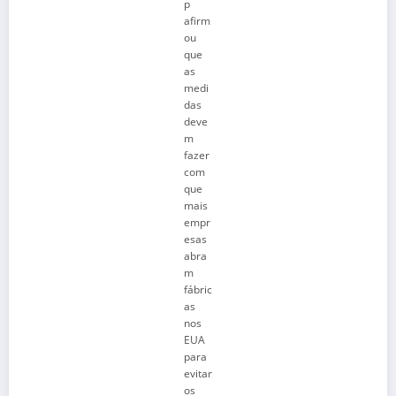
p
afirm
ou
que
as
medi
das
deve
m
fazer
com
que
mais
empr
esas
abra
m
fábric
as
nos
EUA
para
evitar
os