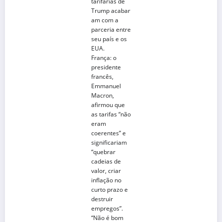
tarifárias de
Trump acabar
am com a
parceria entre
seu país e os
EUA.
França
: o
presidente
francês,
Emmanuel
Macron,
afirmou que
as tarifas “não
eram
coerentes” e
significariam
“quebrar
cadeias de
valor, criar
inflação no
curto prazo e
destruir
empregos”.
“Não é bom