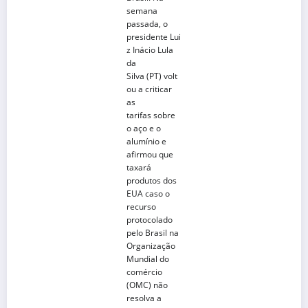
semana
passada, o
presidente Lui
z Inácio Lula
da
Silva (PT) volt
ou a criticar
as
tarifas sobre
o aço e o
alumínio e
afirmou que
taxará
produtos dos
EUA caso o
recurso
protocolado
pelo Brasil na
Organização
Mundial do
comércio
(OMC) não
resolva a