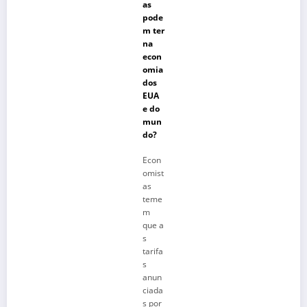
as
pode
m ter
na
econ
omia
dos
EUA
e do
mun
do?
Econ
omist
as
teme
m
que a
s
tarifa
s
anun
ciada
s por