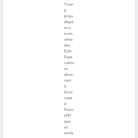
Trum
p
preju
dique
m a
econ
omia
dos
EUA.
Espe
cialist
as
disse
ram
à
Asso
ciate
d
Press
(AP)
que
as
tarifa