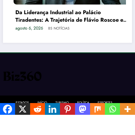
Da Liderança Industrial ao Palácio
Tiradentes: A Trajetória de Flávio Roscoe e o
Xadrez do Vice no PL
agosto 6, 2026
BS NOTÍCIAS
ESTADOS
INÍCIO
TURISMO
POLÍTCA
ESPORTES
AGRO
SAÚDE
PETS
ENTRETENIMENTO
NewsBlogger - Magazine & Blog
WordPress
Tema 2026 | Powered By
SpiceThemes