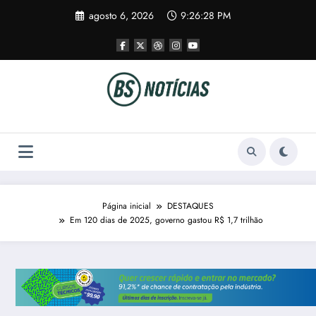
Pular
agosto 6, 2026
9:26:28 PM
para
o
conteúdo
Página inicial
DESTAQUES
Em 120 dias de 2025, governo gastou R$ 1,7 trilhão