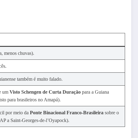
a, menos chuvas).
cês.
guianense também é muito falado.
de um
Visto Schengen de Curta Duração
para a Guiana
isto para brasileiros no Amapá).
ácil por meio da
Ponte Binacional Franco-Brasileira
sobre o
AP a Saint-Georges-de-l’Oyapock).