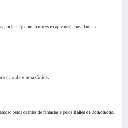
selvagem local (como macacos e capivaras) convidam ao
ura crioula e amazônica.
moso pelos desfiles de fantasias e pelos
Bailes de
Touloulous
,