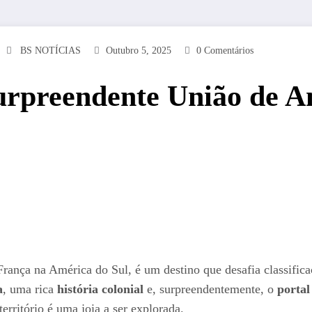
BS NOTÍCIAS
Outubro 5, 2025
0 Comentários
urpreendente União de A
ança na América do Sul, é um destino que desafia classificaçõ
a
, uma rica
história colonial
e, surpreendentemente, o
portal
território é uma joia a ser explorada.