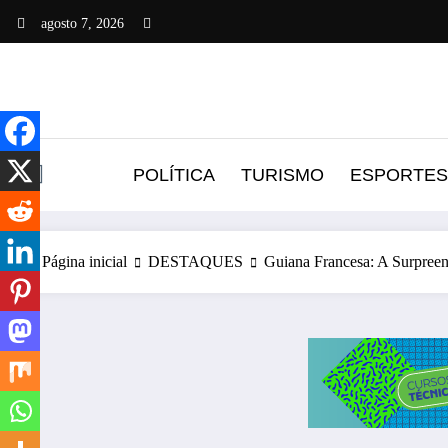
Pular
agosto 7, 2026
para
o
conteúdo
POLÍTICA
TURISMO
ESPORTES
Página inicial
DESTAQUES
Guiana Francesa: A Surpree