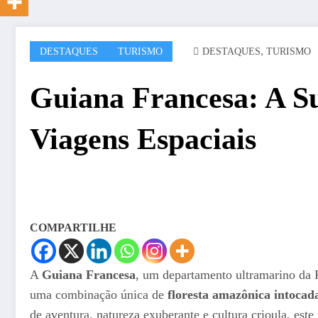
,
DESTAQUES
TURISMO
DESTAQUES
TURISMO
Guiana Francesa: A S
Viagens Espaciais
COMPARTILHE
A
Guiana Francesa
, um departamento ultramarino da Fr
uma combinação única de
floresta amazônica intocad
de aventura, natureza exuberante e cultura crioula, este 