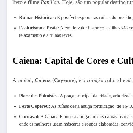
livro e filme
Papillon
. Hoje, são um popular destino tur
Ruínas Históricas:
É possível explorar as ruínas do presídio
Ecoturismo e Praia:
Além do valor histórico, as ilhas são c
relaxamento e a trilhas leves.
Caiena: Capital de Cores e Cul
A capital,
Caiena (Cayenne)
, é o coração cultural e a
Place des Palmistes:
A praça principal da cidade, arborizada
Forte Cépérou:
As ruínas desta antiga fortificação, de 164
Carnaval:
A Guiana Francesa abriga um dos carnavais mais l
onde as mulheres usam máscaras e roupas elaboradas, convi