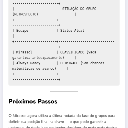
-----------------------+

|                        SITUAÇÃO DO GRUPO 
(RETROSPECTO)                  |

+---------------------+----------------------------
-----------------------+

| Equipe              | Status Atual                                      
|

+---------------------+----------------------------
-----------------------+

| Mirassol            | CLASSIFICADO (Vaga 
garantida antecipadamente)     |

| Always Ready        | ELIMINADO (Sem chances 
matemáticas de avanço)     |

+---------------------+----------------------------
Próximos Passos
O Mirassol agora utiliza a última rodada da fase de grupos para
definir sua posição final na chave — o que pode garantir a
vantagem de decidir os confrontos decisivos do mata-mata dentro