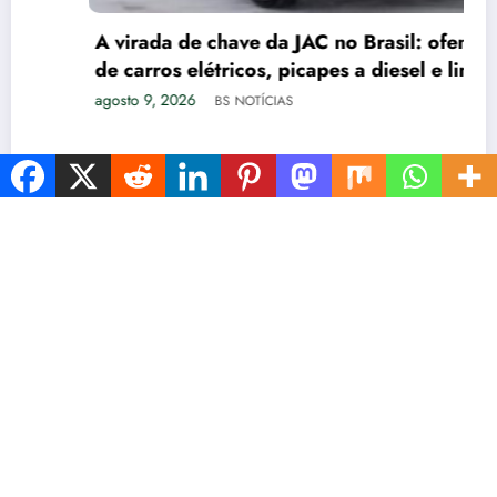
A virada de chave da JAC no Brasil: ofensiva
de carros elétricos, picapes a diesel e linha
de caminhões
agosto 9, 2026
BS NOTÍCIAS
ESTADOS
INÍCIO
TURISMO
POLÍTCA
ESPORTES
AGRO
SAÚDE
PETS
ENTRETENIMENTO
NewsBlogger - Magazine & Blog
WordPress
Tema 2026 | Powered By
SpiceThemes