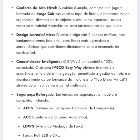
Conforto de Alto Nível:
A cabine é ampla, com teto alto (agora
batizada de
Mega Cab
nas versões topo de linha), oferecendo maior
ergonomia, diversos porta-objetos e uma cama espaçosa, muitas
vezes com material viscoelástico para um descanso de qualidade.
Design Aerodinâmico:
O novo design não é apenas estético, mas
fundamentalmente funcional, com linhas mais agressivas e
aerodinâmicas que contribuem diretamente para a economia de
combustível.
Conectividade Inteligente:
O S-Way é um caminhão 100%
conectado. O sistema
IVECO Easy Way
oferece telemetria e
assistência remota de última geração, permitindo a gestão da frota e o
monitoramento da performance do motorista (o “Top Driver Virtual”)
através de um aplicativo e painel multimídia.
Segurança Reforçada:
Em termos de segurança, o modelo é
completo, incluindo:
AEBS
(Sistema de Frenagem Autônoma de Emergência).
ACC
(Controle de Cruzeiro Adaptativo).
LDWS
(Alerta de Mudança de Faixa).
Faróis
Full LED
e DRL.