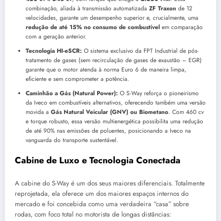
combinação, aliada à transmissão automatizada
ZF Traxon
de 12
velocidades, garante um desempenho superior e, crucialmente, uma
redução de até 15% no consumo de combustível
em comparação
com a geração anterior.
Tecnologia HI-eSCR:
O sistema exclusivo da FPT Industrial de pós-
tratamento de gases (sem recirculação de gases de exaustão – EGR)
garante que o motor atenda à norma Euro 6 de maneira limpa,
eficiente e sem comprometer a potência.
Caminhão a Gás (Natural Power):
O S-Way reforça o pioneirismo
da Iveco em combustíveis alternativos, oferecendo também uma versão
movida a
Gás Natural Veicular (GNV) ou Biometano
. Com 460 cv
e torque robusto, essa versão multienergética possibilita uma redução
de até 90% nas emissões de poluentes, posicionando a Iveco na
vanguarda do transporte sustentável.
Cabine de Luxo e Tecnologia Conectada
A cabine do S-Way é um dos seus maiores diferenciais. Totalmente
reprojetada, ela oferece um dos maiores espaços internos do
mercado e foi concebida como uma verdadeira “casa” sobre
rodas, com foco total no motorista de longas distâncias: