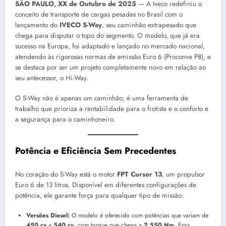
SÃO PAULO, XX de Outubro de 2025
— A Iveco redefiniu o
conceito de transporte de cargas pesadas no Brasil com o
lançamento do
IVECO S-Way
, seu caminhão extrapesado que
chega para disputar o topo do segmento. O modelo, que já era
sucesso na Europa, foi adaptado e lançado no mercado nacional,
atendendo às rigorosas normas de emissão Euro 6 (Proconve P8), e
se destaca por ser um projeto completamente novo em relação ao
seu antecessor, o Hi-Way.
O S-Way não é apenas um caminhão; é uma ferramenta de
trabalho que prioriza a rentabilidade para o frotista e o conforto e
a segurança para o caminhoneiro.
Potência e Eficiência Sem Precedentes
No coração do S-Way está o motor
FPT Cursor 13
, um propulsor
Euro 6 de 13 litros. Disponível em diferentes configurações de
potência, ele garante força para qualquer tipo de missão:
Versões Diesel:
O modelo é oferecido com potências que variam de
450 cv
a
540 cv
, com torque que chega a
2.550 Nm
. Essa