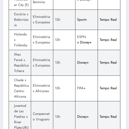
feminino
er City (F)
Escócia x
Eliminatória
Bielorrúss
13h
Sportv
Tempo Real
s Europeias
ia
Holanda
Eliminatória
ESPN
x
13h
Tempo Real
s Europeias
e
Disney+
Finlândia
Ilhas
Faroé x
Eliminatória
13h
Disney+
Tempo
Real
República
s Europeias
Tcheca
Chade x
República
Eliminatória
13h
FIFA+
Tempo Real
Centro-
s Africanas
Africana
Juventud
de Las
Campeonat
Piedras x
13h
Disney+
Tempo Real
o Uruguaio
River
Plate-URU