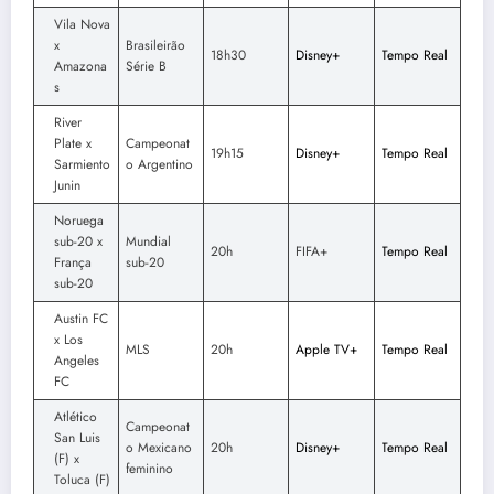
Vila Nova
x
Brasileirão
18h30
Disney+
Tempo Real
Amazona
Série B
s
River
Plate x
Campeonat
19h15
Disney+
Tempo Real
Sarmiento
o Argentino
Junin
Noruega
sub-20 x
Mundial
20h
FIFA+
Tempo Real
França
sub-20
sub-20
Austin FC
x Los
MLS
20h
Apple TV+
Tempo Real
Angeles
FC
Atlético
Campeonat
San Luis
o Mexicano
20h
Disney+
Tempo Real
(F) x
feminino
Toluca (F)