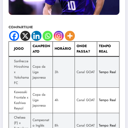
COMPARTILHE
CAMPEON
ONDE
TEMPO
JOGO
HORÁRIO
ATO
PASSA?
REAL
Sanfrecce
Hiroshima
Copa da
x
Liga
3h
Canal GOAT
Tempo Real
Yokohama
Japonesa
FC
Kawasaki
Copa da
Frontale x
Liga
4h
Canal GOAT
Tempo Real
Kashiwa
Japonesa
Reysol
Chelsea
Campeonat
(F) x
o Inglês
8h
Canal GOAT
Tempo Real