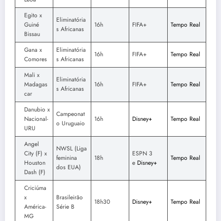
Egito x
Eliminatória
Guiné
16h
FIFA+
Tempo Real
s Africanas
Bissau
Gana x
Eliminatória
16h
FIFA+
Tempo Real
Comores
s Africanas
Mali x
Eliminatória
Madagas
16h
FIFA+
Tempo Real
s Africanas
car
Danubio x
Campeonat
Nacional-
16h
Disney+
Tempo Real
o Uruguaio
URU
Angel
NWSL (Liga
City (F) x
ESPN 3
feminina
18h
Tempo Real
Houston
e
Disney+
dos EUA)
Dash (F)
Criciúma
x
Brasileirão
18h30
Disney+
Tempo Real
América-
Série B
MG