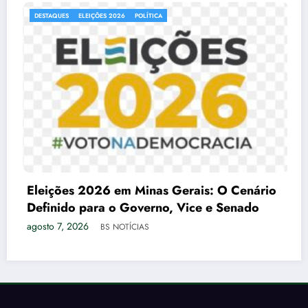
POLÍTICA
COPA DO BRASIL
DESTAQUES
E
Minas Gerais: O Cenário
verno, Vice e Senado
IAS
COPA DO BRASIL
agosto 7, 2026
BS NOTÍCI