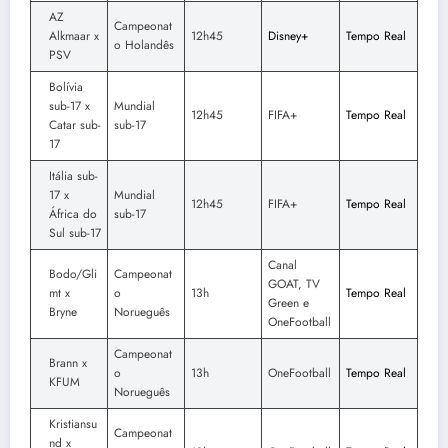
AZ
Campeonat
Alkmaar x
12h45
Disney+
Tempo Real
o Holandês
PSV
Bolívia
sub-17 x
Mundial
12h45
FIFA+
Tempo Real
Catar sub-
sub-17
17
Itália sub-
17 x
Mundial
12h45
FIFA+
Tempo Real
África do
sub-17
Sul sub-17
Canal
Bodo/Gli
Campeonat
GOAT, TV
mt x
o
13h
Tempo Real
Green e
Bryne
Norueguês
OneFootball
Campeonat
Brann x
o
13h
OneFootball
Tempo Real
KFUM
Norueguês
Kristiansu
Campeonat
nd x