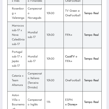
x Ilves
o Finlandês
OneFootball
Rosenbor
Campeonat
TV Green e
g x
o
10h30
Tempo Real
OneFootball
Valerenga
Norueguês
Marrocos
sub-17 x
Mundial
Nova
10h30
FIFA+
Tempo Real
sub-17
Caledônia
sub-17
Portugal
sub-17 x
Mundial
CazéTV
e
10h30
Tempo Real
Japão
sub-17
FIFA+
sub-17
Campeonat
Catania x
o Italiano
Team
10h30
OneFootball
Tempo Real
(Terceira
Altamura
Divisão)
Aston
Villa x
Campeonat
ESPN
11h
Tempo Real
Bournemo
o Inglês
e
Disney+
uth