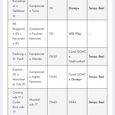
Kocaelisp
or x
Campeonat
11h
Disney+
Tempo Real
Galatasar
o Turco
ay
RB
Bragantin
Campeonat
o (F) x
o Paulista
11h
UOL Play
–
Ferroviári
Feminino
a (F)
Canal GOAT
Freiburg x
Campeonat
11h30
e
Tempo Real
St. Pauli
o Alemão
OneFootball
Everton
Campeonat
(F) x
Canal GOAT
o Inglês
11h30
Tempo Real
Manchest
e
Disney+
Feminino
er City (F)
Croácia
sub-17 x
Mundial
Costa
11h45
FIFA+
Tempo Real
sub-17
Rica sub-
17