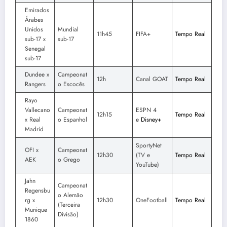
Emirados
Árabes
Unidos
Mundial
11h45
FIFA+
Tempo Real
sub-17 x
sub-17
Senegal
sub-17
Dundee x
Campeonat
12h
Canal GOAT
Tempo Real
Rangers
o Escocês
Rayo
Vallecano
Campeonat
ESPN 4
12h15
Tempo Real
x Real
o Espanhol
e
Disney+
Madrid
SportyNet
OFI x
Campeonat
12h30
(TV e
Tempo Real
AEK
o Grego
YouTube)
Jahn
Campeonat
Regensbu
o Alemão
rg x
12h30
OneFootball
Tempo Real
(Terceira
Munique
Divisão)
1860