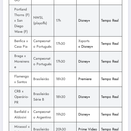
Portland
Thorns (F)
NWSL
x San
17h
Disney+
Tempo Real
(playoffs)
Diego
Wave (F)
Benfica x
Campeonat
Xsports
17h30
Tempo Real
Casa Pia
o Português
e
Disney+
Braga x
Campeonat
Moreirens
17h30
Disney+
Tempo Real
o Português
e
Flamengo
Brasileirão
18h30
Premiere
Tempo Real
x Santos
CRB x
Brasileirão
Operário-
18h30
Disney+
Tempo Real
Série B
PR
Banfield x
Campeonat
19h20
Disney+
Tempo Real
Aldosivi
o Argentino
Mirassol x
Brasileirão
20h30
Prime Video
Tempo Real