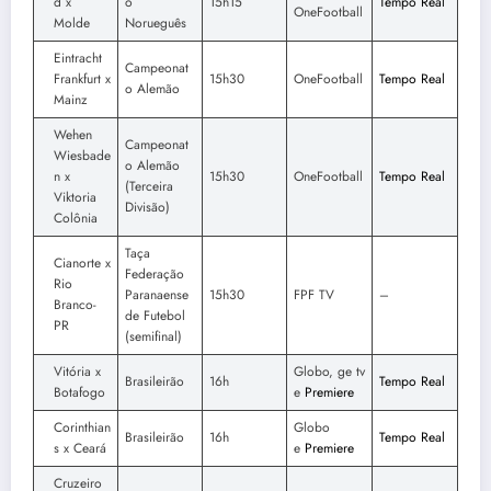
d x
o
15h15
Tempo Real
OneFootball
Molde
Norueguês
Eintracht
Campeonat
Frankfurt x
15h30
OneFootball
Tempo Real
o Alemão
Mainz
Wehen
Campeonat
Wiesbade
o Alemão
n x
15h30
OneFootball
Tempo Real
(Terceira
Viktoria
Divisão)
Colônia
Taça
Cianorte x
Federação
Rio
Paranaense
15h30
FPF TV
–
Branco-
de Futebol
PR
(semifinal)
Vitória x
Globo, ge tv
Brasileirão
16h
Tempo Real
Botafogo
e
Premiere
Corinthian
Globo
Brasileirão
16h
Tempo Real
s x Ceará
e
Premiere
Cruzeiro