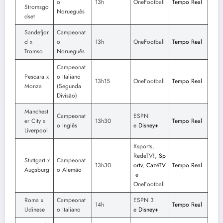
o
13h
OneFootball
Tempo Real
Stromsgo
Norueguês
dset
Sandefjor
Campeonat
d x
o
13h
OneFootball
Tempo Real
Tromso
Norueguês
Campeonat
Pescara x
o Italiano
13h15
OneFootball
Tempo Real
Monza
(Segunda
Divisão)
Manchest
Campeonat
ESPN
er City x
13h30
Tempo Real
o Inglês
e
Disney+
Liverpool
Xsports,
RedeTV!,
Sp
Stuttgart x
Campeonat
13h30
ortv
,
CazéTV
Tempo Real
Augsburg
o Alemão
e
OneFootball
Roma x
Campeonat
ESPN 3
14h
Tempo Real
Udinese
o Italiano
e
Disney+