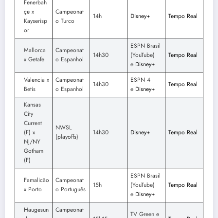
Fenerbah
çe x
Campeonat
14h
Disney+
Tempo Real
Kayserisp
o Turco
or
ESPN Brasil
Mallorca
Campeonat
14h30
(YouTube)
Tempo Real
x Getafe
o Espanhol
e
Disney+
Valencia x
Campeonat
ESPN 4
14h30
Tempo Real
Betis
o Espanhol
e
Disney+
Kansas
City
Current
NWSL
(F) x
14h30
Disney+
Tempo Real
(playoffs)
NJ/NY
Gotham
(F)
ESPN Brasil
Famalicão
Campeonat
15h
(YouTube)
Tempo Real
x Porto
o Português
e
Disney+
Haugesun
Campeonat
TV Green e