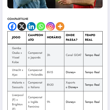
COMPARTILHE
CAMPEON
ONDE
TEMPO
JOGO
HORÁRIO
ATO
PASSA?
REAL
Gamba
Osaka x
Campeonat
3h
Canal GOAT
Tempo Real
Vissel
o Japonês
Kobe
Utrecht x
Campeonat
8h15
Disney+
Tempo Real
Ajax
o Holandês
Atalanta x
Campeonat
Xsports
8h30
Tempo Real
Sassuolo
o Italiano
e
Disney+
Liverpool
Campeonat
(F) x
o Inglês
9h
Disney+
Tempo Real
Brighton
Feminino
(F)