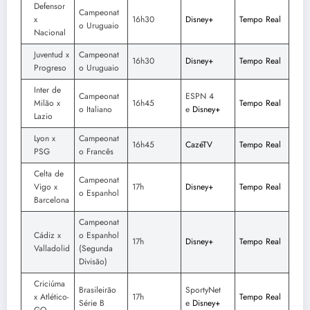
Defensor
Campeonat
x
16h30
Disney+
Tempo Real
o Uruguaio
Nacional
Juventud x
Campeonat
16h30
Disney+
Tempo Real
Progreso
o Uruguaio
Inter de
Campeonat
ESPN 4
Milão x
16h45
Tempo Real
o Italiano
e
Disney+
Lazio
Lyon x
Campeonat
16h45
CazéTV
Tempo Real
PSG
o Francês
Celta de
Campeonat
Vigo x
17h
Disney+
Tempo Real
o Espanhol
Barcelona
Campeonat
Cádiz x
o Espanhol
17h
Disney+
Tempo Real
Valladolid
(Segunda
Divisão)
Criciúma
Brasileirão
SportyNet
x Atlético-
17h
Tempo Real
Série B
e
Disney+
GO