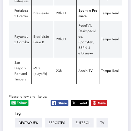
Palmeiras
Fortaleza
Sportv
e
Pre
Brasileirão
20h30
Tempo Real
x Grêmio
miere
RedeTV!,
Desimpedid
Paysandu
Brasileirão
os,
20h30
Tempo Real
x Coritiba
Série B
SportyNet,
ESPN 4
e
Disney+
San
Diego x
MLS
23h
Apple TV
Tempo Real
Portland
(playoffs)
Timbers
Please follow and like us:
Tag
DESTAQUES
ESPORTES
FUTEBOL
TV