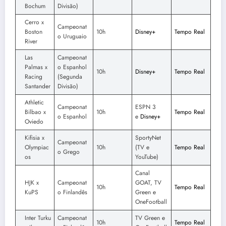
Bochum
Divisão)
Cerro x
Campeonat
Boston
10h
Disney+
Tempo Real
o Uruguaio
River
Las
Campeonat
Palmas x
o Espanhol
10h
Disney+
Tempo Real
Racing
(Segunda
Santander
Divisão)
Athletic
Campeonat
ESPN 3
Bilbao x
10h
Tempo Real
o Espanhol
e
Disney+
Oviedo
Kifisia x
SportyNet
Campeonat
Olympiac
10h
(TV e
Tempo Real
o Grego
os
YouTube)
Canal
HJK x
Campeonat
GOAT, TV
10h
Tempo Real
KuPS
o Finlandês
Green e
OneFootball
Inter Turku
Campeonat
TV Green e
10h
Tempo Real