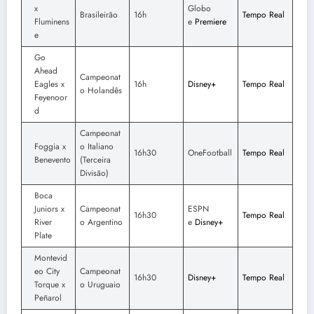
x
Globo
Brasileirão
16h
Tempo Real
Fluminens
e
Premiere
e
Go
Ahead
Campeonat
Eagles x
16h
Disney+
Tempo Real
o Holandês
Feyenoor
d
Campeonat
Foggia x
o Italiano
16h30
OneFootball
Tempo Real
Benevento
(Terceira
Divisão)
Boca
Juniors x
Campeonat
ESPN
16h30
Tempo Real
River
o Argentino
e
Disney+
Plate
Montevid
eo City
Campeonat
16h30
Disney+
Tempo Real
Torque x
o Uruguaio
Peñarol