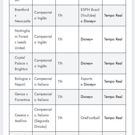
Brentford
ESPN Brasil
Campeonat
x
11h
(YouTube)
Tempo Real
o Inglês
Newcastle
e
Disney+
Nottingha
m Forest
Campeonat
11h
Disney+
Tempo Real
x Leeds
o Inglês
United
Crystal
Campeonat
Palace x
11h
Disney+
Tempo Real
o Inglês
Brighton
Bologna x
Campeonat
Xsports
11h
Tempo Real
Napoli
o Italiano
e
Disney+
Genoa x
Campeonat
11h
Disney+
Tempo Real
Fiorentina
o Italiano
Campeonat
Cesena x
o Italiano
11h
OneFootball
Tempo Real
Avellino
(Segunda
Divisão)