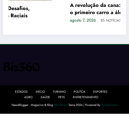
A revolução da cana: a história do Fiat 147,
o primeiro carro a álcool do mundo
agosto 7, 2026
BS NOTÍCIAS
ESTADOS
INÍCIO
TURISMO
POLÍTCA
ESPORTES
AGRO
SAÚDE
PETS
ENTRETENIMENTO
NewsBlogger - Magazine & Blog
WordPress
Tema 2026 | Powered By
SpiceThemes