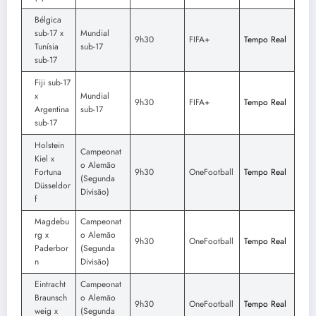
Bélgica
sub-17 x
Mundial
9h30
FIFA+
Tempo Real
Tunísia
sub-17
sub-17
Fiji sub-17
x
Mundial
9h30
FIFA+
Tempo Real
Argentina
sub-17
sub-17
Holstein
Campeonat
Kiel x
o Alemão
Fortuna
9h30
OneFootball
Tempo Real
(Segunda
Düsseldor
Divisão)
f
Magdebu
Campeonat
rg x
o Alemão
9h30
OneFootball
Tempo Real
Paderbor
(Segunda
n
Divisão)
Eintracht
Campeonat
Braunsch
o Alemão
9h30
OneFootball
Tempo Real
weig x
(Segunda