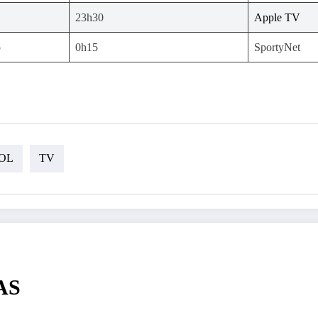
23h30
Apple TV
o
0h15
SportyNet
OL
TV
AS