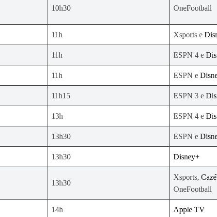
10h30
OneFootball
11h
Xsports e
Dis
11h
ESPN 4 e
Di
11h
ESPN e
Disn
11h15
ESPN 3 e
Di
13h
ESPN 4 e
Di
13h30
ESPN e
Disn
13h30
Disney+
Xsports,
Cazé
13h30
OneFootball
14h
Apple TV