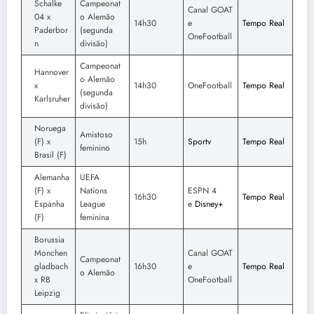
Schalke
Campeonat
Canal GOAT
04 x
o Alemão
14h30
e
Tempo Real
Paderbor
(segunda
OneFootball
n
divisão)
Campeonat
Hannover
o Alemão
x
14h30
OneFootball
Tempo Real
(segunda
Karlsruher
divisão)
Noruega
Amistoso
(F) x
15h
Sportv
Tempo Real
feminino
Brasil (F)
Alemanha
UEFA
(F) x
Nations
ESPN 4
16h30
Tempo Real
Espanha
League
e
Disney+
(F)
feminina
Borussia
Monchen
Canal GOAT
Campeonat
gladbach
16h30
e
Tempo Real
o Alemão
x RB
OneFootball
Leipzig