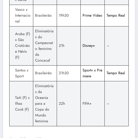
Vasco x
Internacio
Brasileirão
19h30
Prime Video
Tempo Real
nal
Eliminatória
Aruba (F)
s do
x São
Campeonat
Cristóvão
21h
Disney+
–
o feminino
e Névis
da
(F)
Concacaf
Santos x
Sportv
e
Pre
Brasileirão
21h30
Tempo Real
Sport
miere
Eliminatória
s da
Taiti (F) x
Oceania
Ilhas
para a
22h
FIFA+
–
Cook (F)
Copa do
Mundo
feminina