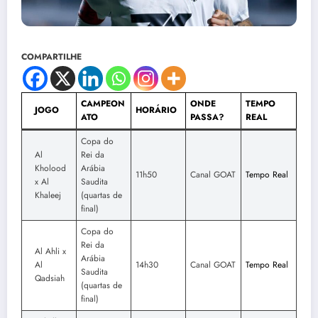
COMPARTILHE
CAMPEON
ONDE
TEMPO
JOGO
HORÁRIO
ATO
PASSA?
REAL
Copa do
Al
Rei da
Kholood
Arábia
11h50
Canal GOAT
Tempo Real
x Al
Saudita
Khaleej
(quartas de
final)
Copa do
Rei da
Al Ahli x
Arábia
Al
14h30
Canal GOAT
Tempo Real
Saudita
Qadsiah
(quartas de
final)