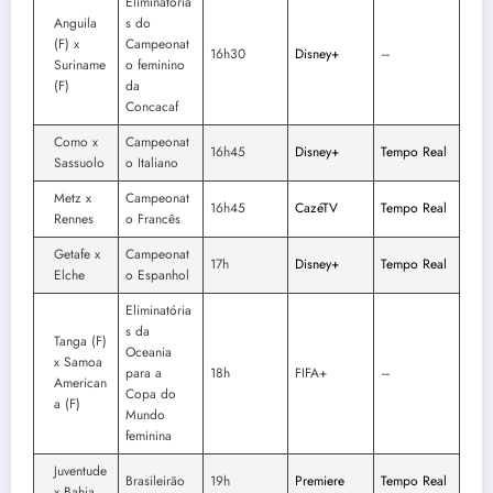
Eliminatória
Anguila
s do
(F) x
Campeonat
16h30
Disney+
–
Suriname
o feminino
(F)
da
Concacaf
Como x
Campeonat
16h45
Disney+
Tempo Real
Sassuolo
o Italiano
Metz x
Campeonat
16h45
CazéTV
Tempo Real
Rennes
o Francês
Getafe x
Campeonat
17h
Disney+
Tempo Real
Elche
o Espanhol
Eliminatória
s da
Tanga (F)
Oceania
x Samoa
para a
18h
FIFA+
–
American
Copa do
a (F)
Mundo
feminina
Juventude
Brasileirão
19h
Premiere
Tempo Real
x Bahia