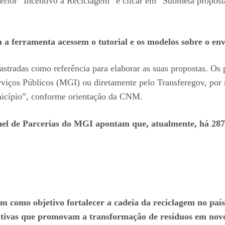
perior “Incentivo à Reciclagem” e clicar em “Submeta propost
 ferramenta acessem o tutorial e os modelos sobre o envi
astradas como referência para elaborar as suas propostas. Os
rviços Públicos (MGI) ou diretamente pelo Transferegov, po
Município”, conforme orientação da CNM.
nel de Parcerias do MGI apontam que, atualmente, há 287
m como objetivo fortalecer a cadeia da reciclagem no paí
ciativas que promovam a transformação de resíduos em nov