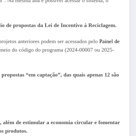
a”. Na mesma aba é possível acessar o sistema, o
o de propostas da Lei de Incentivo à Reciclagem.
 projetos anteriores podem ser acessados pelo
Painel de
r meio do código do programa (2024-00007 ou 2025-
 propostas “em captação”, das quais apenas 12 são
s, além de estimular a economia circular e fomentar
os produtos.