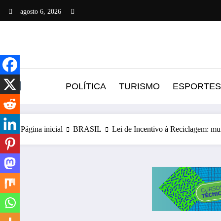
Pular
agosto 6, 2026
para
o
conteúdo
POLÍTICA
TURISMO
ESPORTES
Página inicial
BRASIL
Lei de Incentivo à Reciclagem: mu