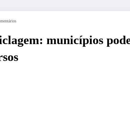
mentários
ciclagem: municípios pod
rsos