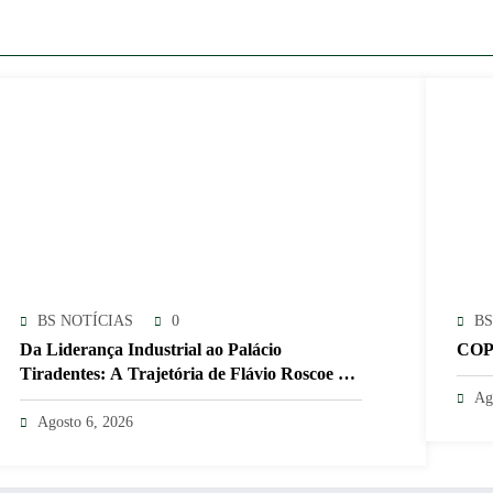
BS NOTÍCIAS
0
BS
Da Liderança Industrial ao Palácio
COP
Tiradentes: A Trajetória de Flávio Roscoe e o
Xadrez do Vice no PL
Ag
Agosto 6, 2026