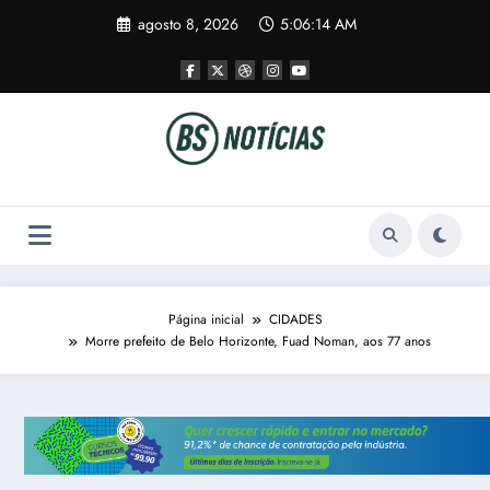
Pular
agosto 8, 2026
5:06:14 AM
para
o
conteúdo
Página inicial
CIDADES
Morre prefeito de Belo Horizonte, Fuad Noman, aos 77 anos