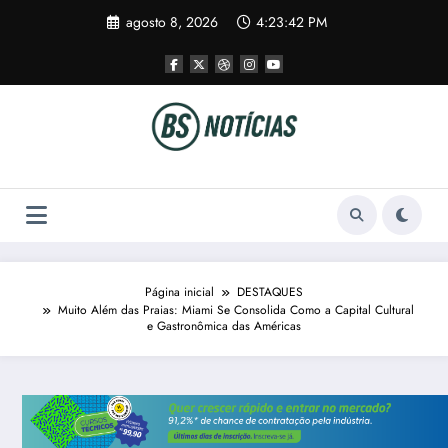
Pular
agosto 8, 2026
4:23:42 PM
para
o
conteúdo
Página inicial
DESTAQUES
Muito Além das Praias: Miami Se Consolida Como a Capital Cultural
e Gastronômica das Américas