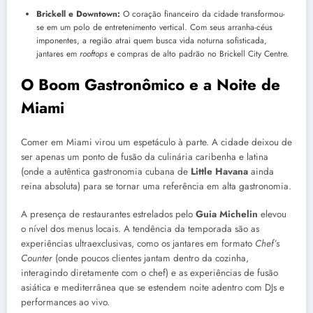
Brickell e Downtown:
O coração financeiro da cidade transformou-
se em um polo de entretenimento vertical. Com seus arranha-céus
imponentes, a região atrai quem busca vida noturna sofisticada,
jantares em
rooftops
e compras de alto padrão no Brickell City Centre.
O Boom Gastronômico e a Noite de
Miami
Comer em Miami virou um espetáculo à parte. A cidade deixou de
ser apenas um ponto de fusão da culinária caribenha e latina
(onde a autêntica gastronomia cubana de
Little Havana
ainda
reina absoluta) para se tornar uma referência em alta gastronomia.
A presença de restaurantes estrelados pelo
Guia Michelin
elevou
o nível dos menus locais. A tendência da temporada são as
experiências ultraexclusivas, como os jantares em formato
Chef’s
Counter
(onde poucos clientes jantam dentro da cozinha,
interagindo diretamente com o chef) e as experiências de fusão
asiática e mediterrânea que se estendem noite adentro com DJs e
performances ao vivo.