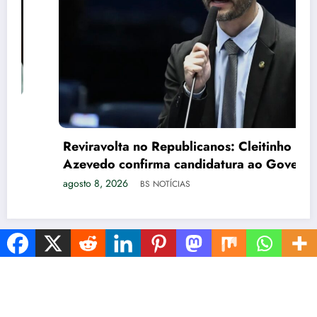
Reviravolta no Republicanos: Cleitinho
Azevedo confirma candidatura ao Governo
de Minas Gerais
agosto 8, 2026
BS NOTÍCIAS