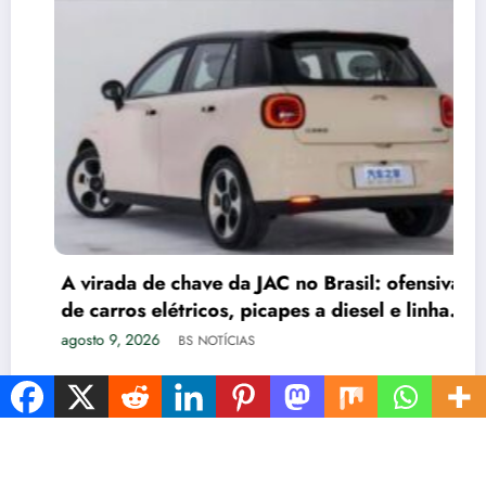
A virada de chave da JAC no Brasil: ofensiva
de carros elétricos, picapes a diesel e linha
de caminhões
agosto 9, 2026
BS NOTÍCIAS