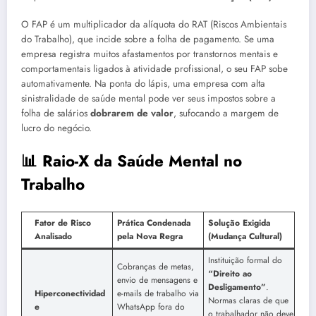
O FAP é um multiplicador da alíquota do RAT (Riscos Ambientais
do Trabalho), que incide sobre a folha de pagamento. Se uma
empresa registra muitos afastamentos por transtornos mentais e
comportamentais ligados à atividade profissional, o seu FAP sobe
automativamente. Na ponta do lápis, uma empresa com alta
sinistralidade de saúde mental pode ver seus impostos sobre a
folha de salários
dobrarem de valor
, sufocando a margem de
lucro do negócio.
📊 Raio-X da Saúde Mental no
Trabalho
Fator de Risco
Prática Condenada
Solução Exigida
Analisado
pela Nova Regra
(Mudança Cultural)
Instituição formal do
Cobranças de metas,
“Direito ao
envio de mensagens e
Desligamento”
.
Hiperconectividad
e-mails de trabalho via
Normas claras de que
e
WhatsApp fora do
o trabalhador não deve