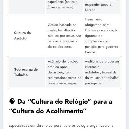
expediente (noites e
responder após o
finais de semana).
horário.
Treinamento
Gestão baseada no
obrigatório para
medo, humilhação
lideranças e aplicação
Cultura do
pública por metas não
rigorosa de
Assédio
batidas e isolamento
compliance com
do colaborador.
punição para gestores
tóxicos.
Acúmulo de funções
Auditoria de processos
crônico após
internos e
Sobrecarga de
demissões, sem
redistribuição realista
Trabalho
redimensionamento de
do volume de trabalho
prazos ou entregas.
por equipe.
🧠 Da “Cultura do Relógio” para a
“Cultura do Acolhimento”
Especialistas em direito corporativo e psicologia organizacional