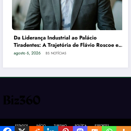
Da Liderança Industrial ao Palácio
Tiradentes: A Trajetória de Flávio Roscoe e o
Xadrez do Vice no PL
agosto 6, 2026
BS NOTÍCIAS
ESTADOS
INÍCIO
TURISMO
POLÍTCA
ESPORTES