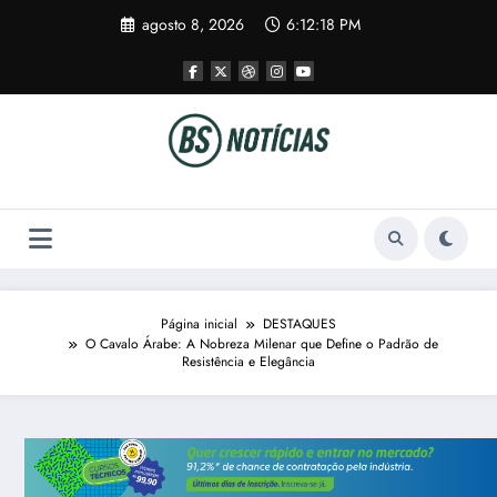
Pular
agosto 8, 2026
6:12:18 PM
para
o
conteúdo
Página inicial
DESTAQUES
O Cavalo Árabe: A Nobreza Milenar que Define o Padrão de
Resistência e Elegância