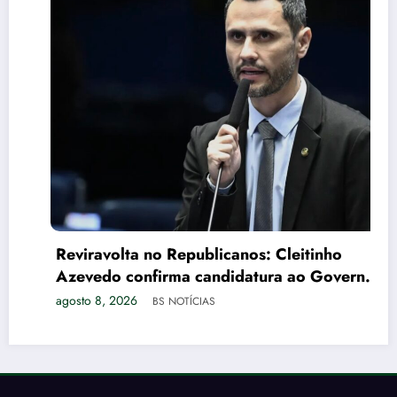
Reviravolta no Republicanos: Cleitinho
Azevedo confirma candidatura ao Governo
de Minas Gerais
agosto 8, 2026
BS NOTÍCIAS