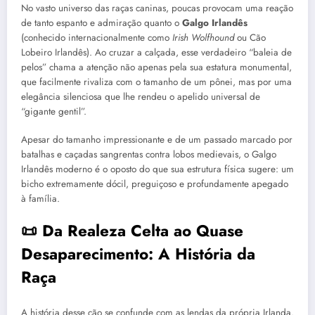
No vasto universo das raças caninas, poucas provocam uma reação
de tanto espanto e admiração quanto o
Galgo Irlandês
(conhecido internacionalmente como
Irish Wolfhound
ou Cão
Lobeiro Irlandês). Ao cruzar a calçada, esse verdadeiro “baleia de
pelos” chama a atenção não apenas pela sua estatura monumental,
que facilmente rivaliza com o tamanho de um pônei, mas por uma
elegância silenciosa que lhe rendeu o apelido universal de
“gigante gentil”.
Apesar do tamanho impressionante e de um passado marcado por
batalhas e caçadas sangrentas contra lobos medievais, o Galgo
Irlandês moderno é o oposto do que sua estrutura física sugere: um
bicho extremamente dócil, preguiçoso e profundamente apegado
à família.
📜 Da Realeza Celta ao Quase
Desaparecimento: A História da
Raça
A história desse cão se confunde com as lendas da própria Irlanda.