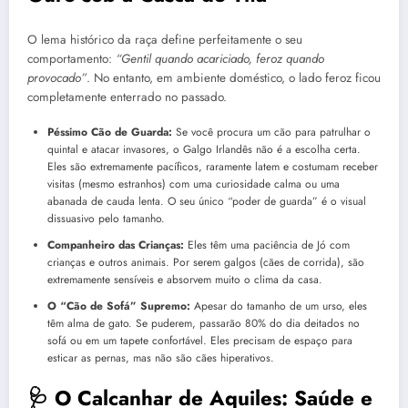
O lema histórico da raça define perfeitamente o seu
comportamento:
“Gentil quando acariciado, feroz quando
provocado”
. No entanto, em ambiente doméstico, o lado feroz ficou
completamente enterrado no passado.
Péssimo Cão de Guarda:
Se você procura um cão para patrulhar o
quintal e atacar invasores, o Galgo Irlandês não é a escolha certa.
Eles são extremamente pacíficos, raramente latem e costumam receber
visitas (mesmo estranhos) com uma curiosidade calma ou uma
abanada de cauda lenta. O seu único “poder de guarda” é o visual
dissuasivo pelo tamanho.
Companheiro das Crianças:
Eles têm uma paciência de Jó com
crianças e outros animais. Por serem galgos (cães de corrida), são
extremamente sensíveis e absorvem muito o clima da casa.
O “Cão de Sofá” Supremo:
Apesar do tamanho de um urso, eles
têm alma de gato. Se puderem, passarão 80% do dia deitados no
sofá ou em um tapete confortável. Eles precisam de espaço para
esticar as pernas, mas não são cães hiperativos.
🩺 O Calcanhar de Aquiles: Saúde e