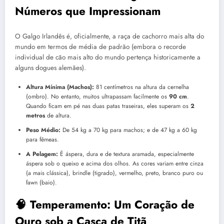
Números que Impressionam
O Galgo Irlandês é, oficialmente, a raça de cachorro mais alta do
mundo em termos de média de padrão (embora o recorde
individual de cão mais alto do mundo pertença historicamente a
alguns dogues alemães).
Altura Mínima (Machos):
81 centímetros na altura da cernelha
(ombro). No entanto, muitos ultrapassam facilmente os
90 cm
.
Quando ficam em pé nas duas patas traseiras, eles superam os
2
metros
de altura.
Peso Médio:
De 54 kg a 70 kg para machos; e de 47 kg a 60 kg
para fêmeas.
A Pelagem:
É áspera, dura e de textura aramada, especialmente
áspera sob o queixo e acima dos olhos. As cores variam entre cinza
(a mais clássica), brindle (tigrado), vermelho, preto, branco puro ou
fawn (baio).
🧠 Temperamento: Um Coração de
Ouro sob a Casca de Titã