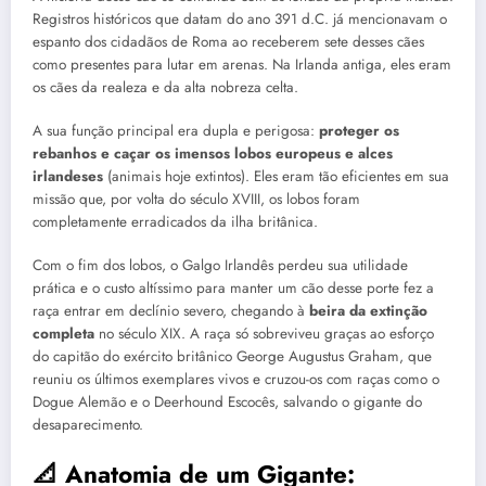
Registros históricos que datam do ano 391 d.C. já mencionavam o
espanto dos cidadãos de Roma ao receberem sete desses cães
como presentes para lutar em arenas. Na Irlanda antiga, eles eram
os cães da realeza e da alta nobreza celta.
A sua função principal era dupla e perigosa:
proteger os
rebanhos e caçar os imensos lobos europeus e alces
irlandeses
(animais hoje extintos). Eles eram tão eficientes em sua
missão que, por volta do século XVIII, os lobos foram
completamente erradicados da ilha britânica.
Com o fim dos lobos, o Galgo Irlandês perdeu sua utilidade
prática e o custo altíssimo para manter um cão desse porte fez a
raça entrar em declínio severo, chegando à
beira da extinção
completa
no século XIX. A raça só sobreviveu graças ao esforço
do capitão do exército britânico George Augustus Graham, que
reuniu os últimos exemplares vivos e cruzou-os com raças como o
Dogue Alemão e o Deerhound Escocês, salvando o gigante do
desaparecimento.
📐 Anatomia de um Gigante: