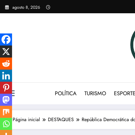
Pular
agosto 8, 2026
para
o
conteúdo
POLÍTICA
TURISMO
ESPORT
Página inicial
DESTAQUES
República Democrática d