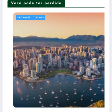
Você pode ter perdido
DESTAQUES
TURISMO