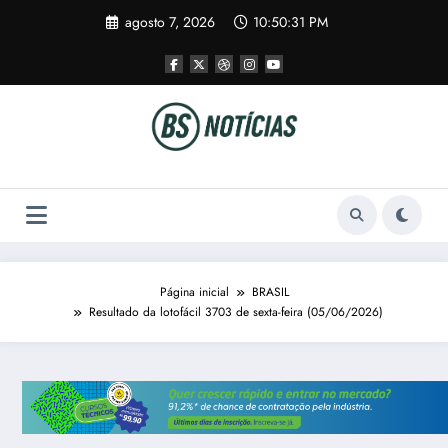
Pular
agosto 7, 2026
10:50:31 PM
para
o
conteúdo
Página inicial
BRASIL
Resultado da lotofácil 3703 de sexta-feira (05/06/2026)