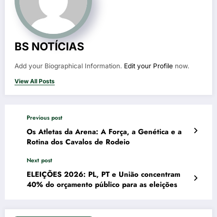
BS NOTÍCIAS
Add your Biographical Information.
Edit your Profile
now.
View All Posts
Previous post
Os Atletas da Arena: A Força, a Genética e a
Rotina dos Cavalos de Rodeio
Next post
ELEIÇÕES 2026: PL, PT e União concentram
40% do orçamento público para as eleições