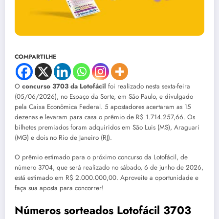
COMPARTILHE
O
concurso 3703 da Lotofácil
foi realizado nesta sexta-feira
(05/06/2026), no Espaço da Sorte, em São Paulo, e divulgado
pela Caixa Econômica Federal. 5 apostadores acertaram as 15
dezenas e levaram para casa o prêmio de R$ 1.714.257,66. Os
bilhetes premiados foram adquiridos em São Luis (MS), Araguari
(MG) e dois no Rio de Janeiro (RJ).
O prêmio estimado para o próximo concurso da Lotofácil, de
número 3704, que será realizado no sábado, 6 de junho de 2026,
está estimado em R$ 2.000.000,00. Aproveite a oportunidade e
faça sua aposta para concorrer!
Números sorteados Lotofácil 3703