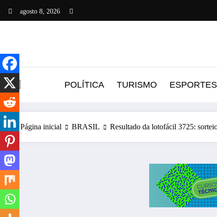
Pular
agosto 8, 2026
para
o
conteúdo
POLÍTICA
TURISMO
ESPORTES
Página inicial
BRASIL
Resultado da lotofácil 3725: sortei