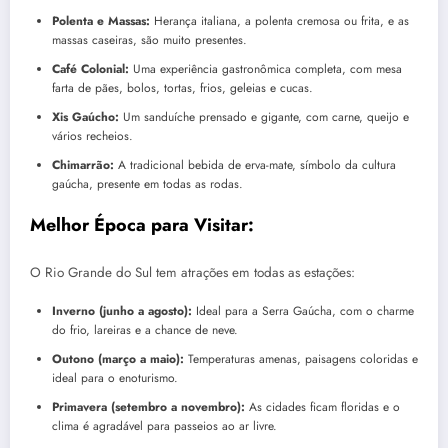
Polenta e Massas:
Herança italiana, a polenta cremosa ou frita, e as
massas caseiras, são muito presentes.
Café Colonial:
Uma experiência gastronômica completa, com mesa
farta de pães, bolos, tortas, frios, geleias e cucas.
Xis Gaúcho:
Um sanduíche prensado e gigante, com carne, queijo e
vários recheios.
Chimarrão:
A tradicional bebida de erva-mate, símbolo da cultura
gaúcha, presente em todas as rodas.
Melhor Época para Visitar:
O Rio Grande do Sul tem atrações em todas as estações:
Inverno (junho a agosto):
Ideal para a Serra Gaúcha, com o charme
do frio, lareiras e a chance de neve.
Outono (março a maio):
Temperaturas amenas, paisagens coloridas e
ideal para o enoturismo.
Primavera (setembro a novembro):
As cidades ficam floridas e o
clima é agradável para passeios ao ar livre.