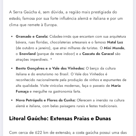
A Serra Gaúcha é, sem dúvida, a região mais prestigiada do
estado, famosa por sua forte influência alemã e italiana e por um
clima que remete à Europa.
Gramado e Canela:
Cidades-irmãs que encantam com sua arquitetura
bávara, ruas floridas, chocolaterias artesanais e o famoso
Natal Luz
(de outubro a janeiro), que atrai milhares de turistas. O
Mini Mundo
,
o
Snowland
(parque de neve indoor) e a
Cascata do Caracol
são
atrações imperdíveis. *
Bento Gonçalves e o Vale dos Vinhedos:
O berço da cultura
italiana e do enoturismo no Brasil. O Vale dos Vinhedos é
reconhecido nacionalmente pela produção de vinhos e espumantes de
alta qualidade. Visite vinícolas modernas, faça o passeio de
Maria
Fumaça
e mergulhe na gastronomia farta.
Nova Petrópolis e Flores da Cunha:
Oferecem a imersão na cultura
alemã e italiana, com belas paisagens rurais e festas tradicionais.
Litoral Gaúcho: Extensas Praias e Dunas
Com cerca de 622 km de extensão, a costa gaúcha possui uma das