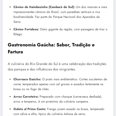
Cânion do Itaimbezinho (Cambará do Sul):
Um dos maiores e mais
impressionantes cânions do Brasil, com paredões verticais e rica
biodiversidade. Faz parte do Parque Nacional dos Aparados da
Serra.
Cânion Fortaleza:
Outro gigante da região, com paisagens de tirar o
fôlego.
Gastronomia Gaúcha: Sabor, Tradição e
Fartura
A culinária do Rio Grande do Sul é uma celebração das tradições
dos pampas e das influências dos imigrantes.
Churrasco Gaúcho:
O prato mais emblemático. Cortes suculentos de
carne, temperados apenas com sal grosso e assados lentamente na
brasa ou no fogo de chão.
Arroz Carreteiro:
Preparado com charque (carne-seca desfiada),
arroz e temperos, é um prresímio da culinária campeira.
Galeto al Primo Canto:
Frango jovem assado na brasa, temperado
com sálvia e alho, típico da culinária italiana da serra.