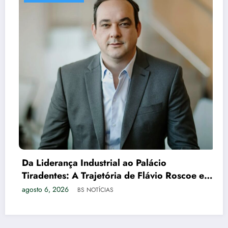
Da Liderança Industrial ao Palácio
Tiradentes: A Trajetória de Flávio Roscoe e o
Xadrez do Vice no PL
agosto 6, 2026
BS NOTÍCIAS