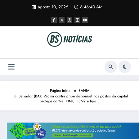
Pular
agosto 10, 2026
6:46:41 AM
para
o
conteúdo
Página inicial
BAHIA
Salvador (BA): Vacina contra gripe disponível nos postos da capital
protege contra H1N1, H3N2 e tipo B