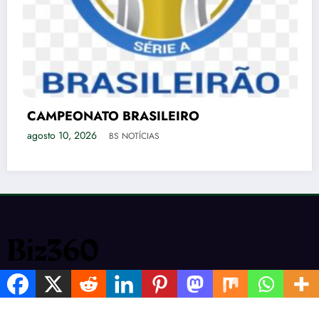
Além do 
Procurar 
NATO BRASILEIRO
agosto 10, 2
2026
BS NOTÍCIAS
ESTADOS
INÍCIO
TURISMO
POLÍTCA
ESPORTES