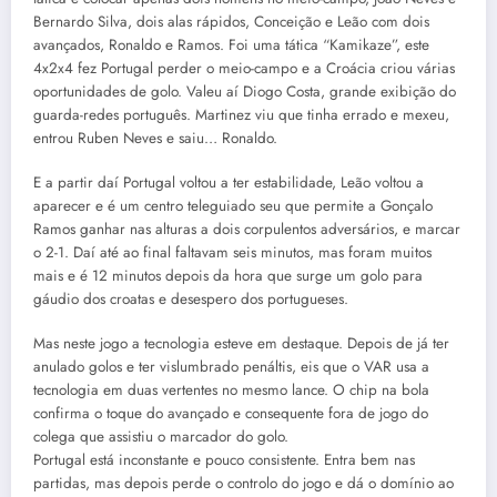
Bernardo Silva, dois alas rápidos, Conceição e Leão com dois
avançados, Ronaldo e Ramos. Foi uma tática “Kamikaze”, este
4x2x4 fez Portugal perder o meio-campo e a Croácia criou várias
oportunidades de golo. Valeu aí Diogo Costa, grande exibição do
guarda-redes português. Martinez viu que tinha errado e mexeu,
entrou Ruben Neves e saiu… Ronaldo.
E a partir daí Portugal voltou a ter estabilidade, Leão voltou a
aparecer e é um centro teleguiado seu que permite a Gonçalo
Ramos ganhar nas alturas a dois corpulentos adversários, e marcar
o 2-1. Daí até ao final faltavam seis minutos, mas foram muitos
mais e é 12 minutos depois da hora que surge um golo para
gáudio dos croatas e desespero dos portugueses.
Mas neste jogo a tecnologia esteve em destaque. Depois de já ter
anulado golos e ter vislumbrado penáltis, eis que o VAR usa a
tecnologia em duas vertentes no mesmo lance. O chip na bola
confirma o toque do avançado e consequente fora de jogo do
colega que assistiu o marcador do golo.
Portugal está inconstante e pouco consistente. Entra bem nas
partidas, mas depois perde o controlo do jogo e dá o domínio ao