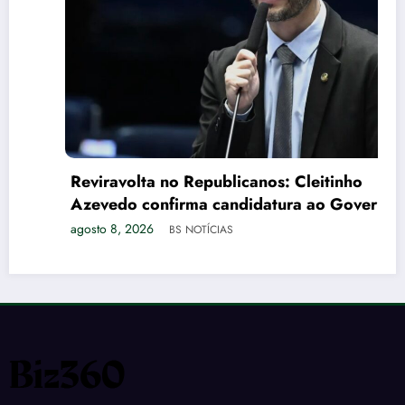
Reviravolta no Republicanos: Cleitinho
Azevedo confirma candidatura ao Governo
de Minas Gerais
agosto 8, 2026
BS NOTÍCIAS