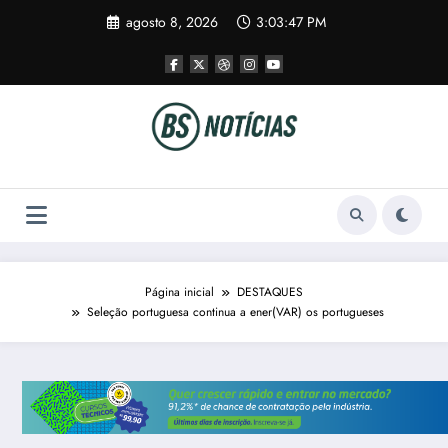
Pular
agosto 8, 2026
3:03:47 PM
para
o
conteúdo
Página inicial
DESTAQUES
Seleção portuguesa continua a ener(VAR) os portugueses