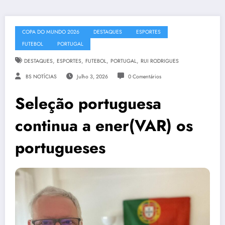
COPA DO MUNDO 2026
DESTAQUES
ESPORTES
FUTEBOL
PORTUGAL
,
,
,
,
DESTAQUES
ESPORTES
FUTEBOL
PORTUGAL
RUI RODRIGUES
BS NOTÍCIAS
Julho 3, 2026
0 Comentários
Seleção portuguesa
continua a ener(VAR) os
portugueses