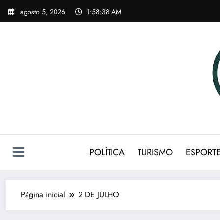
Pular
agosto 5, 2026
1:58:39 AM
para
o
conteúdo
POLÍTICA
TURISMO
ESPORT
Página inicial
2 DE JULHO