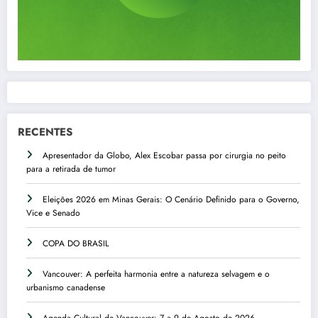
RECENTES
Apresentador da Globo, Alex Escobar passa por cirurgia no peito
para a retirada de tumor
Eleições 2026 em Minas Gerais: O Cenário Definido para o Governo,
Vice e Senado
COPA DO BRASIL
Vancouver: A perfeita harmonia entre a natureza selvagem e o
urbanismo canadense
Agenda Cultural de Vancouver: 7 a 9 de Agosto de 2026