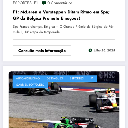
ESPORTES
F1
0 Comentários
,
F1: McLaren e Verstappen Ditam Ritmo em Spa;
GP da Bélgica Promete Emoções!
Spa-Francorchamps, Bélgica – O Grande Prêmio da Bélgica de Fór
mula 1, 13ª etapa da temporada…
Consulte mais informação
Julho 26, 2025
AUTOMOBILISMO
DESTAQUES
ESPORTES
F1
GABRIEL BORTOLETO