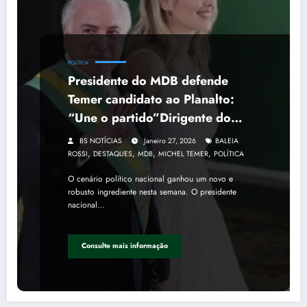
POLÍTICA
Presidente do MDB defende
Temer candidato ao Planalto:
“Une o partido”Dirigente do
MDB, Baleia Rossi defende a
BS NOTÍCIAS
Janeiro 27, 2026
BALEIA
candidatura do ex-presidente da
,
,
,
,
ROSSI
DESTAQUES
MDB
MICHEL TEMER
POLÍTICA
República Michel Temer: “Nome
O cenário político nacional ganhou um novo e
extraordinário”
robusto ingrediente nesta semana. O presidente
nacional…
Consulte mais informação