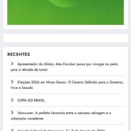
RECENTES
Apresentador da Globo, Alex Escobar passa por cirurgia no peito
para a retirada de tumor
Eleições 2026 em Minas Gerais: O Cenário Definido para o Governo,
Vice e Senado
COPA DO BRASIL
Vancouver: A perfeita harmonia entre a natureza selvagem e o
urbanismo canadense
Agenda Cultural de Vancouver: 7 a 9 de Agosto de 2026