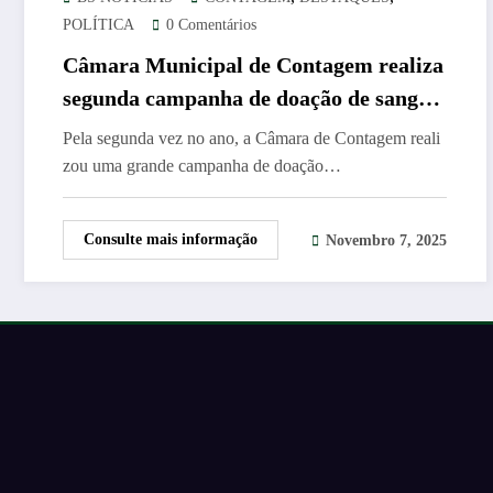
POLÍTICA
0 Comentários
Câmara Municipal de Contagem realiza
segunda campanha de doação de sangue
e supera resultados da edição anterior
Pela segunda vez no ano, a Câmara de Contagem reali
zou uma grande campanha de doação…
Consulte mais informação
Novembro 7, 2025