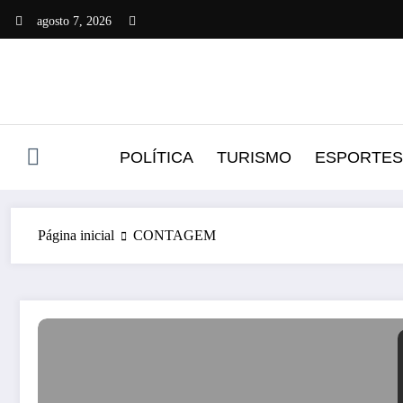
Pular
agosto 7, 2026
para
o
conteúdo
POLÍTICA
TURISMO
ESPORTES
Página inicial
CONTAGEM