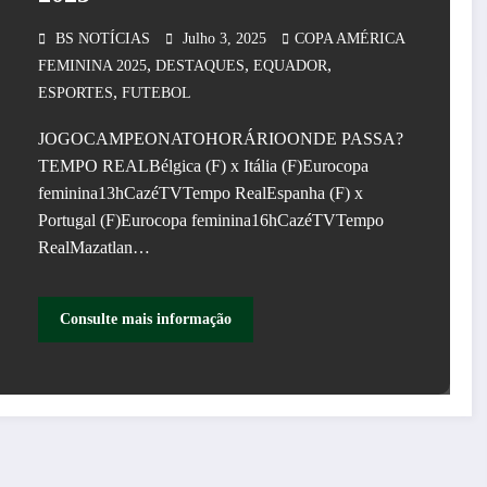
BS NOTÍCIAS
Julho 3, 2025
COPA AMÉRICA
,
,
,
FEMININA 2025
DESTAQUES
EQUADOR
,
ESPORTES
FUTEBOL
JOGOCAMPEONATOHORÁRIOONDE PASSA?
TEMPO REALBélgica (F) x Itália (F)Eurocopa
feminina13hCazéTVTempo RealEspanha (F) x
Portugal (F)Eurocopa feminina16hCazéTVTempo
RealMazatlan…
Consulte mais informação