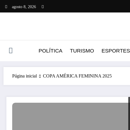
Pular
agosto 8, 2026
para
o
conteúdo
POLÍTICA
TURISMO
ESPORTES
Página inicial
COPA AMÉRICA FEMININA 2025