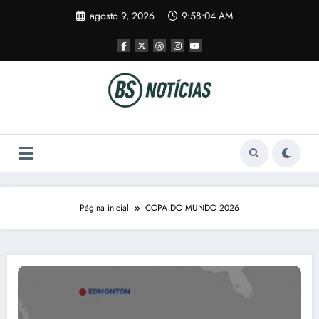
Pular
agosto 9, 2026
9:58:05 AM
para
o
conteúdo
Página inicial
COPA DO MUNDO 2026