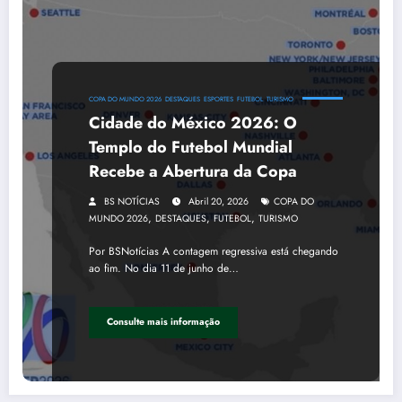
COPA DO MUNDO 2026
DESTAQUES
ESPORTES
FUTEBOL
TURISMO
Cidade do México 2026: O
Templo do Futebol Mundial
Recebe a Abertura da Copa
BS NOTÍCIAS
Abril 20, 2026
COPA DO
,
,
,
MUNDO 2026
DESTAQUES
FUTEBOL
TURISMO
Por BSNotícias A contagem regressiva está chegando
ao fim. No dia 11 de junho de…
Consulte mais informação