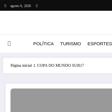
Pular
agosto 6, 2026
para
o
conteúdo
POLÍTICA
TURISMO
ESPORTES
Página inicial
COPA DO MUNDO SUB17